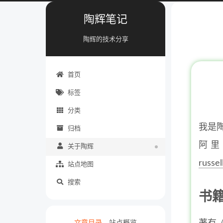
陶辉笔记
陶辉的技术分享
首页
标签
分类
我是
归档
阿里
关于陶辉
russe
站点地图
搜索
书