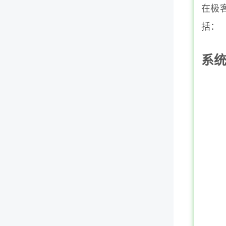
在极
括：
系