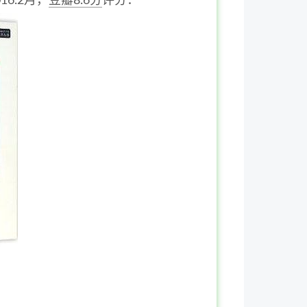
6.2月，
豆瓣8.6分
评分：