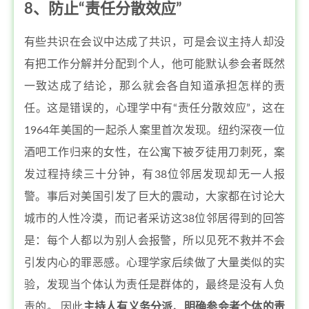
8、防止“责任分散效应”
有些共识在会议中达成了共识，可是会议主持人却没
有把工作分解并分配到个人，他可能默认参会者既然
一致达成了结论，那么就会各自知道承担怎样的责
任。这是错误的，心理学中有“责任分散效应”，这在
1964年美国的一起杀人案里首次发现。纽约深夜一位
酒吧工作归来的女性，在公寓下被歹徒用刀刺死，案
发过程持续三十分钟，有38位邻居发现却无一人报
警。事后对美国引发了巨大的震动，大家都在讨论大
城市的人性冷漠，而记者采访这38位邻居得到的回答
是：每个人都以为别人会报警，所以见死不救并不会
引发内心的罪恶感。心理学家后续做了大量类似的实
验，发现当个体认为责任是群体的，最终是没有人负
责的。 因此
主持人有义务分派、明确参会者个体的责