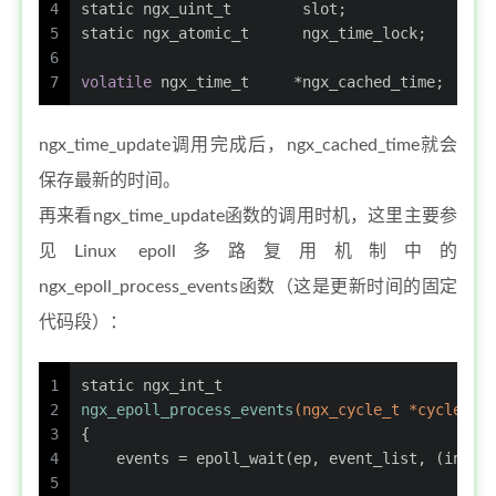
4
static
ngx_uint_t
        slot;
5
static
ngx_atomic_t
      ngx_time_lock;
6
7
volatile
ngx_time_t
     *ngx_cached_time;
ngx_time_update调用完成后，ngx_cached_time就会
保存最新的时间。
再来看ngx_time_update函数的调用时机，这里主要参
见Linux epoll多路复用机制中的
ngx_epoll_process_events函数（这是更新时间的固定
代码段）：
1
static
ngx_int_t
2
ngx_epoll_process_events
(
ngx_cycle_t
 *cycle, 
n
3
{
4
    events = epoll_wait(ep, event_list, (
int
) 
5