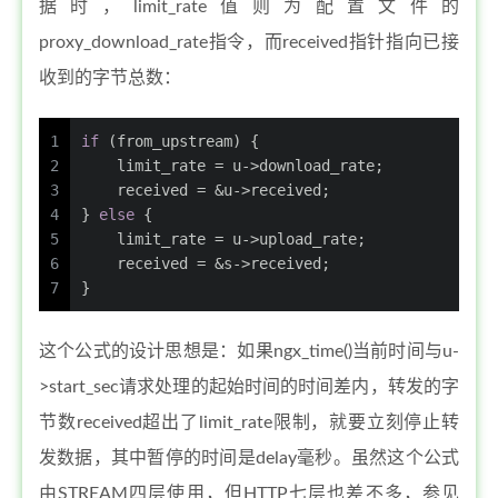
据时，limit_rate值则为配置文件的
proxy_download_rate指令，而received指针指向已接
收到的字节总数：
1
if
 (from_upstream) {
2
    limit_rate = u->download_rate;
3
    received = &u->received;
4
} 
else
 {
5
    limit_rate = u->upload_rate;
6
    received = &s->received;
7
}
这个公式的设计思想是：如果ngx_time()当前时间与u-
>start_sec请求处理的起始时间的时间差内，转发的字
节数received超出了limit_rate限制，就要立刻停止转
发数据，其中暂停的时间是delay毫秒。虽然这个公式
由STREAM四层使用，但HTTP七层也差不多，参见