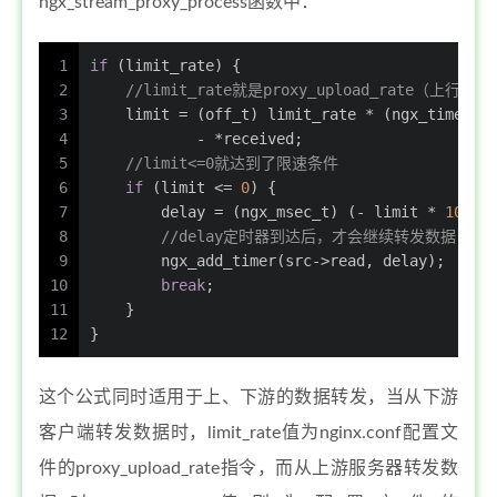
ngx_stream_proxy_process函数中：
1
if
 (limit_rate) { 
2
//limit_rate就是proxy_upload_rate（上行）
3
    limit = (
off_t
) limit_rate * (ngx_time() 
4
            - *received;
5
//limit<=0就达到了限速条件
6
if
 (limit <= 
0
) {
7
        delay = (
ngx_msec_t
) (- limit * 
1000
 
8
//delay定时器到达后，才会继续转发数据
9
        ngx_add_timer(src->read, delay);
10
break
;
11
    }
12
}
这个公式同时适用于上、下游的数据转发，当从下游
客户端转发数据时，limit_rate值为nginx.conf配置文
件的proxy_upload_rate指令，而从上游服务器转发数