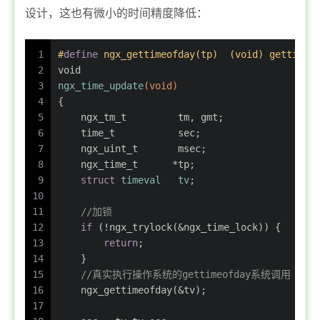
设计，这也有微小的时间精度降低：
1
#
define
 ngx_gettimeofday(tp)  (void) gettimeo
2
void
3
ngx_time_update
(
void
)
4
{
5
ngx_tm_t
         tm, gmt;
6
time_t
           sec;
7
ngx_uint_t
       msec;
8
ngx_time_t
      *tp;
9
struct
timeval
tv
;
10
11
//加锁
12
if
 (!ngx_trylock(&ngx_time_lock)) {
13
return
;
14
    }
15
//真实执行操作系统的gettimeofday系统调用
16
    ngx_gettimeofday(&tv);
17