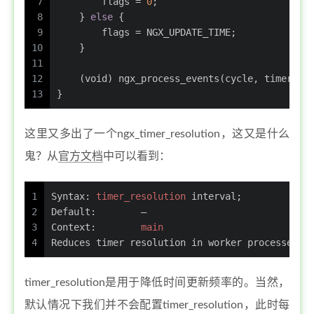
7
        flags = 
0
;
8
    } 
else
 {
9
        flags = NGX_UPDATE_TIME;
10
    }
11
12
    (
void
) ngx_process_events(cycle, timer, f
13
}
这里又多出了一个ngx_timer_resolution，这又是什么
鬼？从
官方文档
中可以看到：
1
Syntax:	
timer_resolution
 interval;
2
Default:	—
3
Context:	
main
4
Reduces timer resolution in worker processes, 
timer_resolution是用于降低时间更新频率的。当然，
默认情况下我们并不会配置timer_resolution，此时每