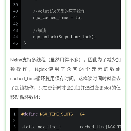
39
40
//volatile类型的原子操作
41
    ngx_cached_time = tp;
42
43
//解锁
44
    ngx_unlock(&ngx_time_lock);
45
}
Nginx支持多线程（虽然用得不多），因此为了减少加
锁操作，Nginx使用了含有64个元素的数组
cached_time循环复用保存时间，这样读时间时就省去
了加锁操作，只在更新时才会加锁并通过变更slot的值
移动循环数组：
1
#
define
 NGX_TIME_SLOTS   64
2
3
static
ngx_time_t
        cached_time[NGX_TIME_