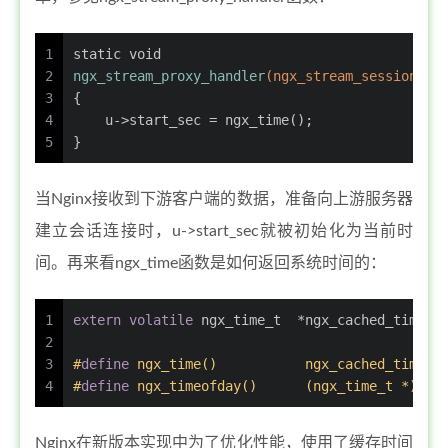
1
static
void
2
ngx_stream_proxy_handler
(
ngx_stream_session_t
 
3
{
4
    u->start_sec = ngx_time();
5
}
当Nginx接收到下游客户端的数据，准备向上游服务器
建立会话连接时，u->start_sec就被初始化为当前时
间。再来看ngx_time函数是如何返回系统时间的：
1
extern
volatile
ngx_time_t
  *ngx_cached_time;
2
3
#
define
 ngx_time()           ngx_cached_time->
4
#
define
 ngx_timeofday()      (ngx_time_t *) ng
Nginx在新版本实现中为了优化性能，使用了缓存时间