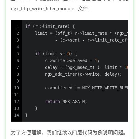
ngx_http_write_filter_module.c文件：
1
if
 (r->limit_rate) {
2
    limit = (
off_t
) r->limit_rate * (ngx_time
3
            - (c->sent - r->limit_rate_after)
4
5
if
 (limit <= 
0
) {
6
        c->write->delayed = 
1
;
7
        delay = (
ngx_msec_t
) (- limit * 
1000
 
8
        ngx_add_timer(c->write, delay);
9
10
        c->buffered |= NGX_HTTP_WRITE_BUFFERE
11
12
return
 NGX_AGAIN;
13
    }
14
}
为了方便理解，我们继续以四层代码为例说明问题。