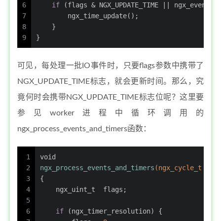
6
if
 (flags & NGX_UPDATE_TIME || ngx_event_t
7
        ngx_time_update();
8
    }
9
}
可见，每处理一批IO事件时，只要flags参数中携带了
NGX_UPDATE_TIME标志，就会更新时间。那么，究
竟何时会携带NGX_UPDATE_TIME标志位呢？这里要
参见worker进程中循环调用的
ngx_process_events_and_timers函数：
1
void
2
ngx_process_events_and_timers
(
ngx_cycle_t
 *cy
3
{
4
ngx_uint_t
  flags;
5
6
if
 (ngx_timer_resolution) {