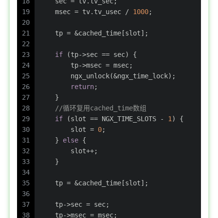
18
    sec = tv.tv_sec;
19
    msec = tv.tv_usec / 
1000
;
20
21
    tp = &cached_time[slot];
22
23
if
 (tp->sec == sec) {
24
        tp->msec = msec;
25
        ngx_unlock(&ngx_time_lock);
26
return
;
27
    }
28
//循环复用cached_time数组
29
if
 (slot == NGX_TIME_SLOTS - 
1
) {
30
        slot = 
0
;
31
    } 
else
 {
32
        slot++;
33
    }
34
35
    tp = &cached_time[slot];
36
37
    tp->sec = sec;
38
    tp->msec = msec;